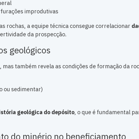
neral
rfurações improdutivas
s rochas, a equipe técnica consegue correlacionar
da
ertividade da prospecção.
os geológicos
is, mas também revela as condições de formação da ro
o ou sedimentar)
istória geológica do depósito
, o que é fundamental pa
to do minério no beneficiamento