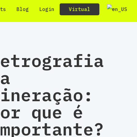
Virtual
ts
Blog
Login
etrografia
a
ineração:
or que é
mportante?