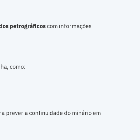
dos petrográficos
com informações
cha, como:
ra prever a continuidade do minério em