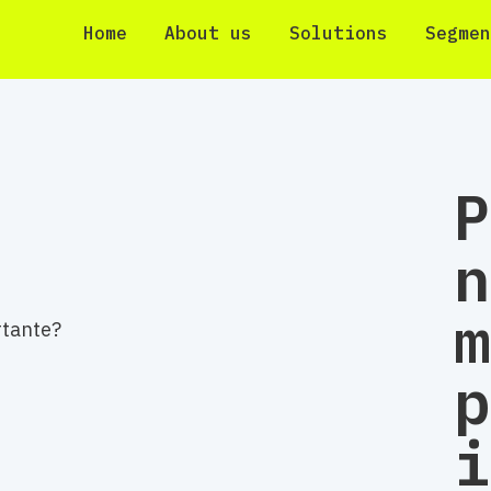
Home
About us
Solutions
Segmen
P
n
m
p
i