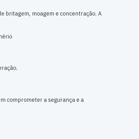
 de britagem, moagem e concentração. A
nério
eração.
dem comprometer a segurança e a