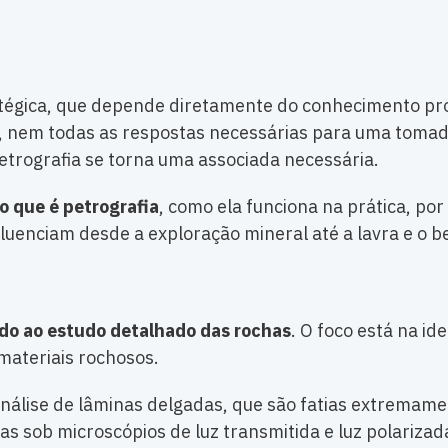
atégica, que depende diretamente do conhecimento pro
em todas as respostas necessárias para uma tomada de
etrografia se torna uma associada necessária.
o que é petrografia
, como ela funciona na prática, po
luenciam desde a exploração mineral até a lavra e o b
ado ao estudo detalhado das rochas
. O foco está na id
 materiais rochosos.
a análise de lâminas delgadas, que são fatias extremam
 sob microscópios de luz transmitida e luz polarizada.