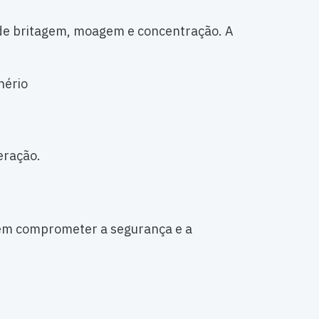
 de britagem, moagem e concentração. A
nério
eração.
dem comprometer a segurança e a