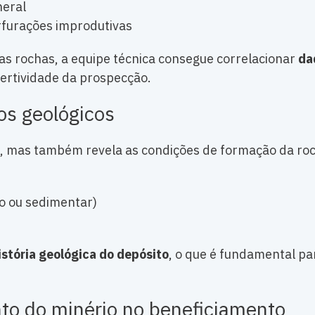
neral
rfurações improdutivas
s rochas, a equipe técnica consegue correlacionar
da
ertividade da prospecção.
os geológicos
is, mas também revela as condições de formação da ro
o ou sedimentar)
istória geológica do depósito
, o que é fundamental pa
to do minério no beneficiamento