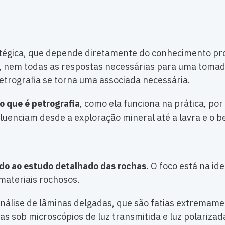
atégica, que depende diretamente do conhecimento pro
em todas as respostas necessárias para uma tomada de
etrografia se torna uma associada necessária.
o que é petrografia
, como ela funciona na prática, po
luenciam desde a exploração mineral até a lavra e o b
ado ao estudo detalhado das rochas
. O foco está na id
 materiais rochosos.
a análise de lâminas delgadas, que são fatias extremam
 sob microscópios de luz transmitida e luz polarizada.