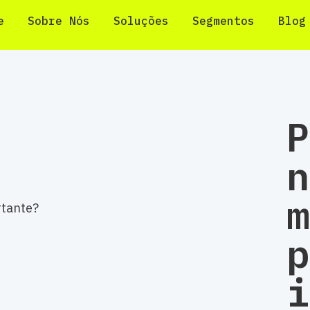
e
Sobre Nós
Soluções
Segmentos
Blog
P
n
m
p
i