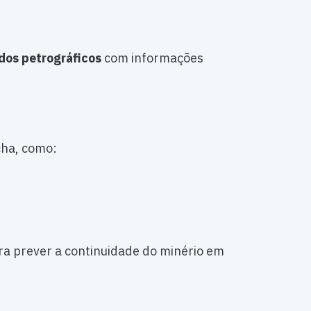
dos petrográficos
com informações
cha, como:
ra prever a continuidade do minério em