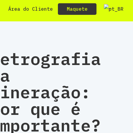
Maquete
Área do Cliente
etrografia
a
ineração:
or que é
mportante?