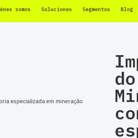
énes somos
Soluciones
Segmentos
Blog
Im
do
Mi
co
es