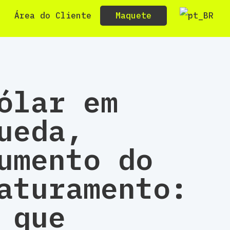
Maquete
Área do Cliente
ólar em
ueda,
umento do
aturamento:
 que