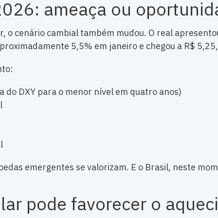
2026: ameaça ou oportunid
 o cenário cambial também mudou. O real apresentou
aproximadamente 5,5% em janeiro e chegou a R$ 5,25,
nto:
a do DXY para o menor nível em quatro anos)
l
l
edas emergentes se valorizam. E o Brasil, neste mome
ólar pode favorecer o aque