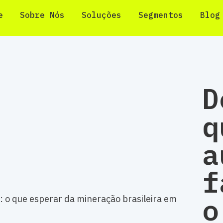
e
Sobre Nós
Soluções
Segmentos
Blog
D
q
a
f
o