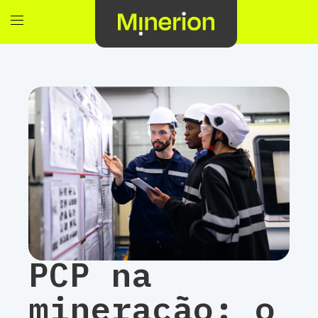
PCP na
mineração: o